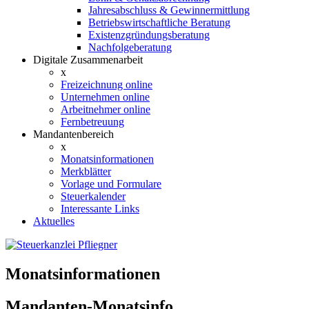
Jahresabschluss & Gewinnermittlung
Betriebswirtschaftliche Beratung
Existenzgründungsberatung
Nachfolgeberatung
Digitale Zusammenarbeit
x
Freizeichnung online
Unternehmen online
Arbeitnehmer online
Fernbetreuung
Mandantenbereich
x
Monatsinformationen
Merkblätter
Vorlage und Formulare
Steuerkalender
Interessante Links
Aktuelles
Monatsinformationen
Mandanten-Monatsinfo